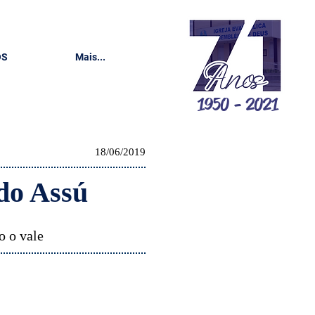
OS
Mais...
1950 - 2021
18/06/2019
do Assú
o o vale