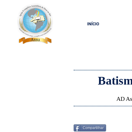
INÍCIO
Batism
AD Ass
Compartilhar