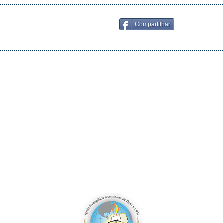
Compartilhar
a IEADA nas Mídias Sociais: