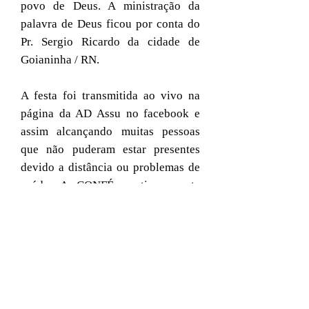
povo de Deus. A ministração da
palavra de Deus ficou por conta do
Pr. Sergio Ricardo da cidade de
Goianinha / RN.
A festa foi transmitida ao vivo na
página da AD Assu no facebook e
assim alcançando muitas pessoas
que não puderam estar presentes
devido a distância ou problemas de
saúde. A CONFÉ continua nesta
terça-feira e você é o nosso
convidado todo especial!
Assista aqui a transmissão
Confira as fotos