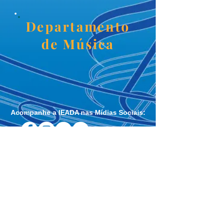
Departamento
de
Música
Acompanhe a IEADA nas Mídias Sociais:
Igreja Evangélica Assembleia de
Deus em Assu - IEADA
Avenida Senador João Câmara, 805, Centro
Assu - Rio Grande do Norte - Brasil